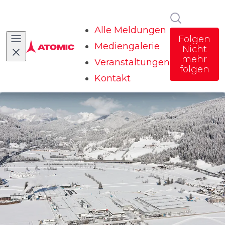
Im Newsr
Alle Meldungen
Folgen
Mediengalerie
Nicht
mehr
Veranstaltungen
folgen
Kontakt