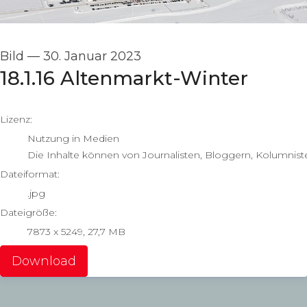
Bild
—
30. Januar 2023
18.1.16 Altenmarkt-Winter
go to media item
Lizenz:
Nutzung in Medien
Die Inhalte können von Journalisten, Bloggern, Kolumnist
Dateiformat:
.jpg
Dateigröße:
7873 x 5249, 27,7 MB
Download