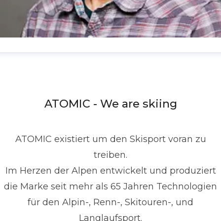
enis Dietrich
ressekontakt
Global PR Manager
Media Relations
nd Communications
denis.dietrich@atomic.com
ATOMIC - We are skiing
49 1517 2843377
ATOMIC existiert um den Skisport voran zu
treiben.
Im Herzen der Alpen entwickelt und produziert
die Marke seit mehr als 65 Jahren Technologien
für den Alpin-, Renn-, Skitouren-, und
Langlaufsport.