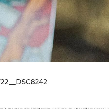
722__DSC8242
en, Schöpfern der öffentlichen Meinung usw. heruntergeladen we