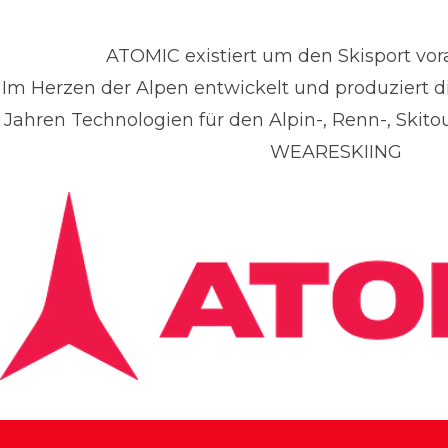
ATOMIC existiert um den Skisport vora
Im Herzen der Alpen entwickelt und produziert di
enis Dietrich
Jahren Technologien für den Alpin-, Renn-, Skito
ressekontakt
Global PR Manager
Media Relation
WEARESKIING
enis.dietrich@atomic.com
+49 1517 2843377