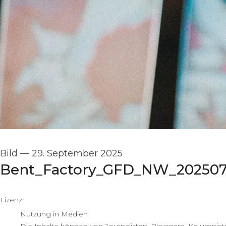
Bild
—
29. September 2025
Bent_Factory_GFD_NW_20250
go to media item
Lizenz:
Nutzung in Medien
Die Inhalte können von Journalisten, Bloggern, Kolumnist