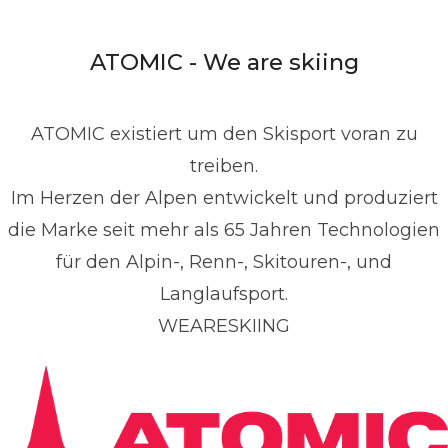
ressekontakt
Global PR Manager
Media Relations
nd Communications
denis.dietrich@atomic.com
ATOMIC - We are skiing
49 1517 2843377
ATOMIC existiert um den Skisport voran zu
treiben.
Im Herzen der Alpen entwickelt und produziert
die Marke seit mehr als 65 Jahren Technologien
für den Alpin-, Renn-, Skitouren-, und
Langlaufsport.
WEARESKIING