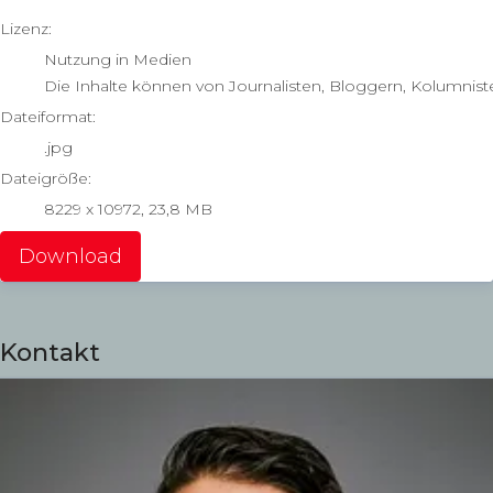
go to media item
Lizenz:
Nutzung in Medien
Die Inhalte können von Journalisten, Bloggern, Kolumnist
Dateiformat:
.jpg
Dateigröße:
8229 x 10972, 23,8 MB
Download
Kontakt