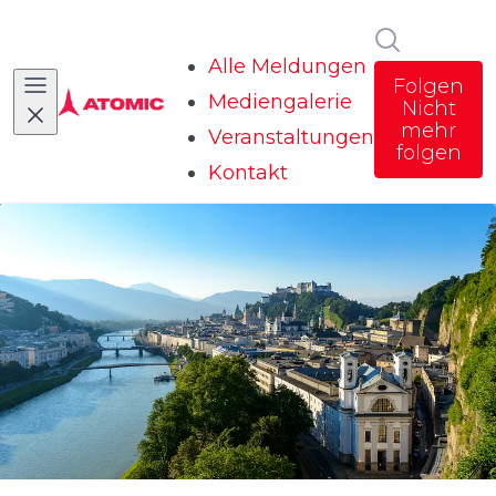
Im Newsr
Alle Meldungen
Folgen
Mediengalerie
Nicht
mehr
Veranstaltungen
folgen
Kontakt