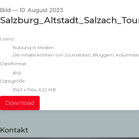
Bild
—
10. August 2023
Salzburg_Altstadt_Salzach_To
go to media item
Lizenz:
Nutzung in Medien
Die Inhalte können von Journalisten, Bloggern, Kolumnist
Dateiformat:
.jpg
Dateigröße:
3543 x 1964, 6,22 MB
Download
Kontakt