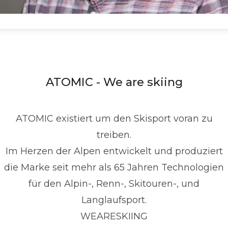
enis Dietrich
ressekontakt
Global PR Manager
Media Relations
nd Communications
denis.dietrich@atomic.com
ATOMIC - We are skiing
49 1517 2843377
ATOMIC existiert um den Skisport voran zu
treiben.
Im Herzen der Alpen entwickelt und produziert
die Marke seit mehr als 65 Jahren Technologien
für den Alpin-, Renn-, Skitouren-, und
Langlaufsport.
WEARESKIING