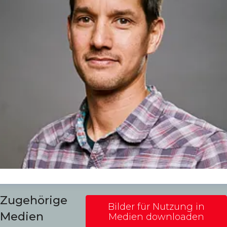
enis Dietrich
Zugehörige
Bilder für Nutzung in
ressekontakt
Global PR Manager
Media Relations
Medien
Medien downloaden