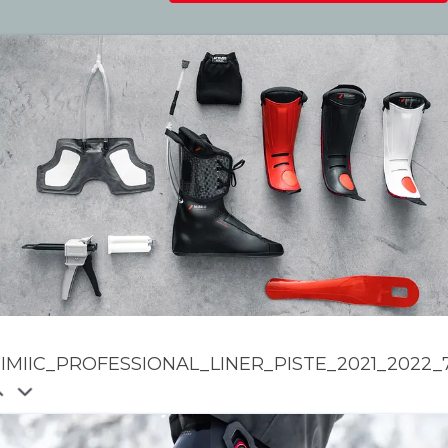
nd Communications
denis.dietrich@atomic.com
49 1517 2843377
IMIIC_PROFESSIONAL_LINER_PISTE_2021_2022_7