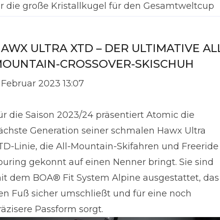
hr die große Kristallkugel für den Gesamtweltcup
owie j
AWX ULTRA XTD – DER ULTIMATIVE AL
OUNTAIN-CROSSOVER-SKISCHUH
. Februar 2023 13:07
ür die Saison 2023/24 präsentiert Atomic die
ächste Generation seiner schmalen Hawx Ultra
TD-Linie, die All-Mountain-Skifahren und Freeride
ouring gekonnt auf einen Nenner bringt. Sie sind
it dem BOA® Fit System Alpine ausgestattet, das
en Fuß sicher umschließt und für eine noch
räzisere Passform sorgt.