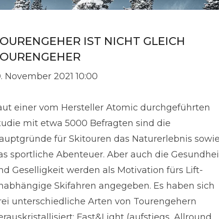
OURENGEHER IST NICHT GLEICH
TOURENGEHER
0. November 2021 10:00
aut einer vom Hersteller Atomic durchgeführten
tudie mit etwa 5000 Befragten sind die
auptgründe für Skitouren das Naturerlebnis sowi
as sportliche Abenteuer. Aber auch die Gesundhei
nd Geselligkeit werden als Motivation fürs Lift-
nabhängige Skifahren angegeben. Es haben sich
rei unterschiedliche Arten von Tourengehern
erauskristallisiert: Fast&Light (aufstiegs, Allround