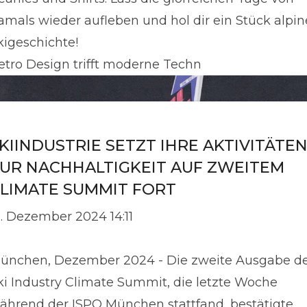
amals wieder aufleben und hol dir ein Stück alpin
kigeschichte!
etro Design trifft moderne Techn
KIINDUSTRIE SETZT IHRE AKTIVITÄTE
UR NACHHALTIGKEIT AUF ZWEITEM
LIMATE SUMMIT FORT
2. Dezember 2024 14:11
ünchen, Dezember 2024 - Die zweite Ausgabe d
ki Industry Climate Summit, die letzte Woche
ährend der ISPO München stattfand, bestätigte