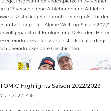
1 Siege, insgesamt 58 Podestplätze in 74 Rennen
urch 13 verschiedene Athletinnen und Athleten
owie 4 Kristallkugeln, darunter eine große für den
esamtweltcup – die Alpine Weltcup-Saison 2021/
ar vollgepackt mit Erfolgen und Rekorden. Hinter
iesen eindrucksvollen Zahlen stecken allerdings
och beeindruckendere Geschichten.
TOMIC Highlights Saison 2022/2023
. März 2022 14:16