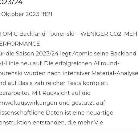
023/24
. Oktober 2023 18:21
TOMIC Backland Tourenski – WENIGER CO2, ME
ERFORMANCE
ür die Saison 2023/24 legt Atomic seine Backland
ki-Linie neu auf. Die erfolgreichen Allround-
ourenski wurden nach intensiver Material-Analys
nd auf Basis zahlreicher Tests komplett
berarbeitet. Mit Rücksicht auf die
mweltauswirkungen und gestützt auf
issenschaftliche Daten ist eine neuartige
onstruktion entstanden, die mehr Vie