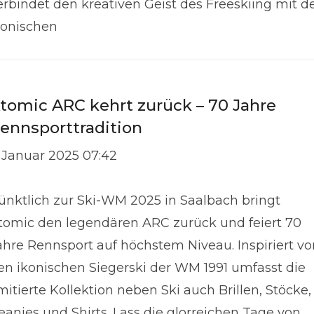
erbindet den kreativen Geist des Freeskiing mit d
konischen
tomic ARC kehrt zurück – 70 Jahre
ennsporttradition
. Januar 2025 07:42
ünktlich zur Ski-WM 2025 in Saalbach bringt
tomic den legendären ARC zurück und feiert 70
ahre Rennsport auf höchstem Niveau. Inspiriert vo
en ikonischen Siegerski der WM 1991 umfasst die
imitierte Kollektion neben Ski auch Brillen, Stöcke,
eanies und Shirts. Lass die glorreichen Tage von