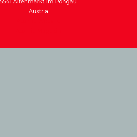
5541 Altenmarkt im Pongau
Austria
Atomic Website
Atomic Magazin