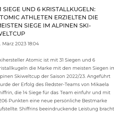
1 SIEGE UND 6 KRISTALLKUGELN:
TOMIC ATHLETEN ERZIELTEN DIE
EISTEN SIEGE IM ALPINEN SKI-
WELTCUP
1. März 2023 18:04
kihersteller Atomic ist mit 31 Siegen und 6
ristallkugeln die Marke mit den meisten Siegen i
lpinen Skiweltcup der Saison 2022/23. Angeführt
urde der Erfolg des Redster-Teams von Mikaela
hiffrin, die 14 Siege für das Team einfuhr und mit
206 Punkten eine neue persönliche Bestmarke
ufstellte. Shiffrins beeindruckende Leistung brach