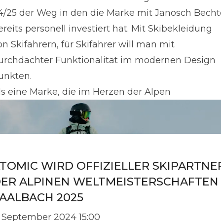
4/25 der Weg in den die Marke mit Janosch Becht
ereits personell investiert hat. Mit Skibekleidung
on Skifahrern, für Skifahrer will man mit
urchdachter Funktionalität im modernen Design
unkten.
ls eine Marke, die im Herzen der Alpen
TOMIC WIRD OFFIZIELLER SKIPARTNE
ER ALPINEN WELTMEISTERSCHAFTEN
AALBACH 2025
. September 2024 15:00