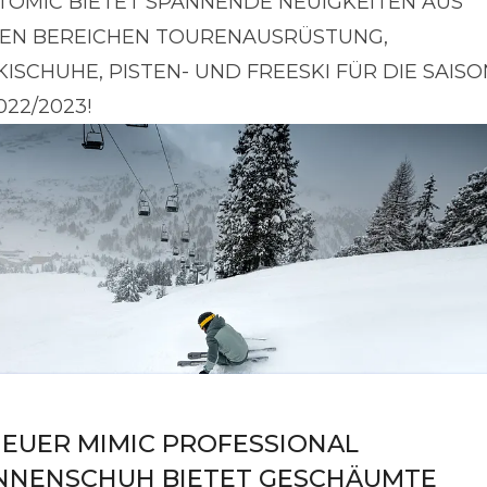
TOMIC BIETET SPANNENDE NEUIGKEITEN AUS
EN BEREICHEN TOURENAUSRÜSTUNG,
KISCHUHE, PISTEN- UND FREESKI FÜR DIE SAISO
022/2023!
EUER MIMIC PROFESSIONAL
NNENSCHUH BIETET GESCHÄUMTE