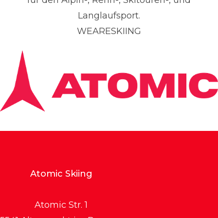
für den Alpin-, Renn-, Skitouren-, und
Langlaufsport.
WEARESKIING
Atomic Skiing
Atomic Str. 1