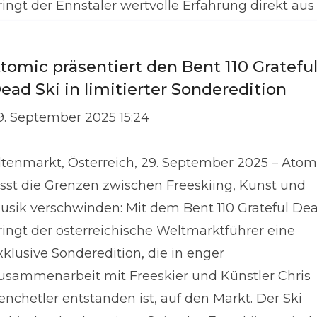
ringt der Ennstaler wertvolle Erfahrung direkt aus
em Pro
tomic präsentiert den Bent 110 Gratefu
ead Ski in limitierter Sonderedition
9. September 2025 15:24
ltenmarkt, Österreich, 29. September 2025 – Atom
ässt die Grenzen zwischen Freeskiing, Kunst und
usik verschwinden: Mit dem Bent 110 Grateful De
ringt der österreichische Weltmarktführer eine
xklusive Sonderedition, die in enger
usammenarbeit mit Freeskier und Künstler Chris
enchetler entstanden ist, auf den Markt. Der Ski