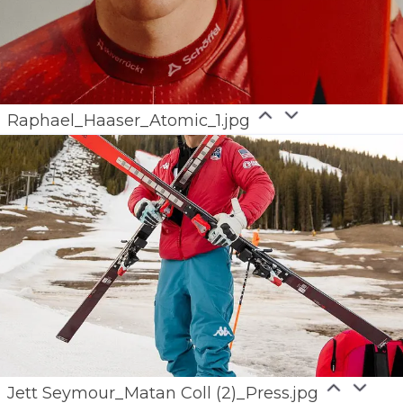
Raphael_Haaser_Atomic_1.jpg
Jett Seymour_Matan Coll (2)_Press.jpg