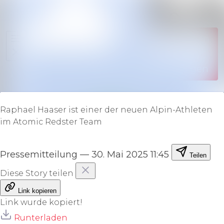
Im Newsr
Alle Meldungen
Folgen
Mediengalerie
Nicht
mehr
Veranstaltungen
folgen
Kontakt
Raphael Haaser ist einer der neuen Alpin-Athleten
im Atomic Redster Team
Pressemitteilung
—
30. Mai 2025 11:45
Teilen
Diese Story teilen
Link kopieren
Link wurde kopiert!
Runterladen