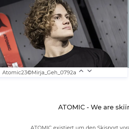
Atomic23©Mirja_Geh_0792a
ATOMIC - We are skii
ATOMIC existiert um den Skisport vora