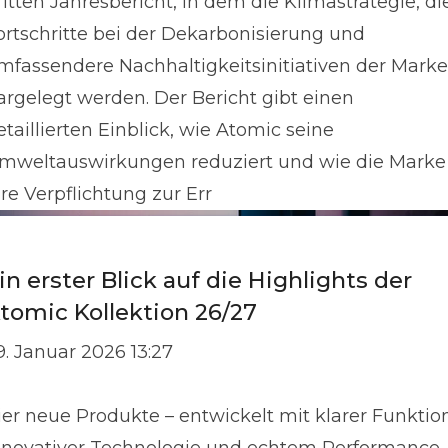
ritten Jahresbericht, in dem die Klimastrategie, di
ortschritte bei der Dekarbonisierung und
mfassendere Nachhaltigkeitsinitiativen der Marke
argelegt werden. Der Bericht gibt einen
etaillierten Einblick, wie Atomic seine
mweltauswirkungen reduziert und wie die Marke
hre Verpflichtung zur Err
in erster Blick auf die Highlights der
tomic Kollektion 26/27
9. Januar 2026 13:27
ier neue Produkte – entwickelt mit klarer Funktion