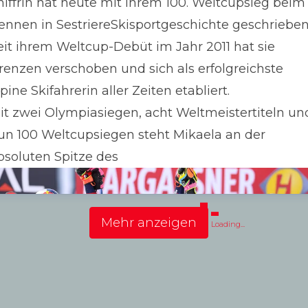
hiffrin hat heute mit ihrem 100. Weltcupsieg beim
ennen in SestriereSkisportgeschichte geschrieben
eit ihrem Weltcup-Debüt im Jahr 2011 hat sie
renzen verschoben und sich als erfolgreichste
lpine Skifahrerin aller Zeiten etabliert.
it zwei Olympiasiegen, acht Weltmeistertiteln un
un 100 Weltcupsiegen steht Mikaela an der
bsoluten Spitze des
Mehr anzeigen
Loading...