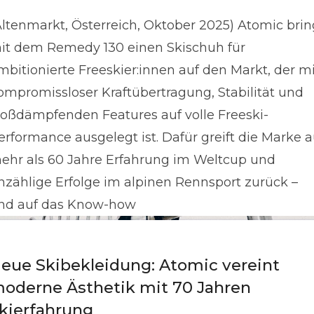
Altenmarkt, Österreich, Oktober 2025) Atomic brin
it dem Remedy 130 einen Skischuh für
mbitionierte Freeskier:innen auf den Markt, der mi
ompromissloser Kraftübertragung, Stabilität und
toßdämpfenden Features auf volle Freeski-
erformance ausgelegt ist. Dafür greift die Marke a
ehr als 60 Jahre Erfahrung im Weltcup und
nzählige Erfolge im alpinen Rennsport zurück –
nd auf das Know-how
eue Skibekleidung: Atomic vereint
oderne Ästhetik mit 70 Jahren
kierfahrung