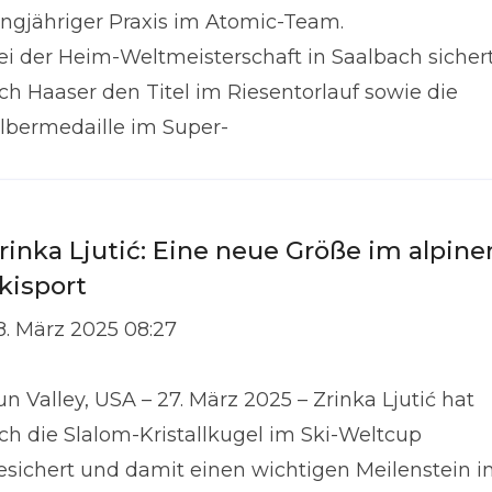
angjähriger Praxis im Atomic-Team.
ei der Heim-Weltmeisterschaft in Saalbach sicher
ich Haaser den Titel im Riesentorlauf sowie die
ilbermedaille im Super-
rinka Ljutić: Eine neue Größe im alpine
kisport
8. März 2025 08:27
un Valley, USA – 27. März 2025 – Zrinka Ljutić hat
ich die Slalom-Kristallkugel im Ski-Weltcup
esichert und damit einen wichtigen Meilenstein i