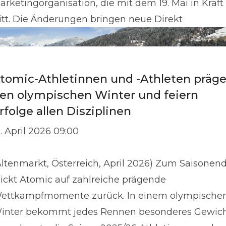
arketingorganisation, die mit dem 19. Mai in Kraft
ritt. Die Änderungen bringen neue Direkt
tomic-Athletinnen und -Athleten präg
en olympischen Winter und feiern
rfolge allen Disziplinen
1. April 2026 09:00
Altenmarkt, Österreich, April 2026) Zum Saisonen
lickt Atomic auf zahlreiche prägende
ettkampfmomente zurück. In einem olympische
inter bekommt jedes Rennen besonderes Gewich