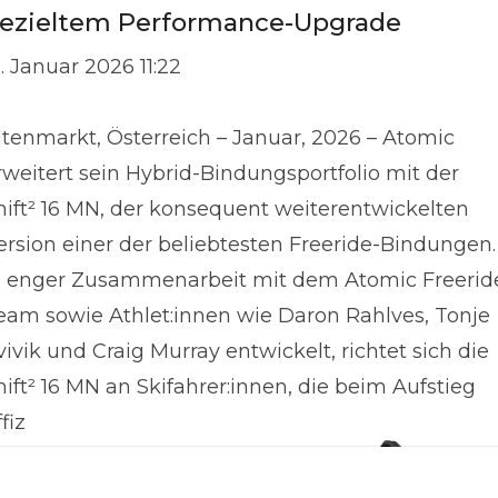
ezieltem Performance-Upgrade
9. Januar 2026 11:22
ltenmarkt, Österreich – Januar, 2026 – Atomic
rweitert sein Hybrid-Bindungsportfolio mit der
hift² 16 MN, der konsequent weiterentwickelten
ersion einer der beliebtesten Freeride-Bindungen.
n enger Zusammenarbeit mit dem Atomic Freerid
eam sowie Athlet:innen wie Daron Rahlves, Tonje
vivik und Craig Murray entwickelt, richtet sich die
hift² 16 MN an Skifahrer:innen, die beim Aufstieg
fiz