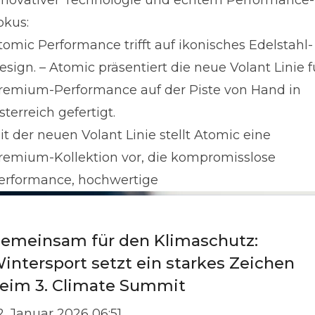
nnovativer Technologie und echtem Performance-
okus:
tomic Performance trifft auf ikonisches Edelstahl-
esign. – Atomic präsentiert die neue Volant Linie f
remium-Performance auf der Piste von Hand in
sterreich gefertigt.
it der neuen Volant Linie stellt Atomic eine
remium-Kollektion vor, die kompromisslose
erformance, hochwertige
emeinsam für den Klimaschutz:
intersport setzt ein starkes Zeichen
eim 3. Climate Summit
2. Januar 2026 06:51