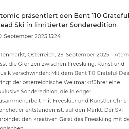
tomic präsentiert den Bent 110 Gratefu
ead Ski in limitierter Sonderedition
9. September 2025 15:24
ltenmarkt, Österreich, 29. September 2025 – Atom
ässt die Grenzen zwischen Freeskiing, Kunst und
usik verschwinden: Mit dem Bent 110 Grateful De
ringt der österreichische Weltmarktführer eine
xklusive Sonderedition, die in enger
usammenarbeit mit Freeskier und Künstler Chris
enchetler entstanden ist, auf den Markt. Der Ski
erbindet den kreativen Geist des Freeskiing mit d
konischen