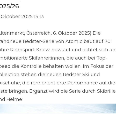
025/26
. Oktober 2025 14:13
Altenmarkt, Österreich, 6. Oktober 2025) Die
randneue Redster-Serie von Atomic baut auf 70
ahre Rennsport-Know-how auf und richtet sich an
mbitionierte Skifahrer:innen, die auch bei Top-
peed die Kontrolle behalten wollen. Im Fokus der
ollektion stehen die neuen Redster Ski und
kischuhe, die rennorientierte Performance auf die
iste bringen. Ergänzt wird die Serie durch Skibrill
nd Helme