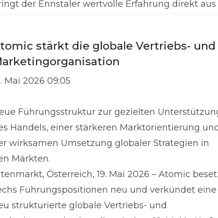
ringt der Ennstaler wertvolle Erfahrung direkt aus
em Pro
tomic stärkt die globale Vertriebs- und
arketingorganisation
9. Mai 2026 09:05
eue Führungsstruktur zur gezielten Unterstützun
es Handels, einer stärkeren Marktorientierung un
er wirksamen Umsetzung globaler Strategien in
en Märkten.
ltenmarkt, Österreich, 19. Mai 2026 – Atomic beset
echs Führungspositionen neu und verkündet eine
eu strukturierte globale Vertriebs- und