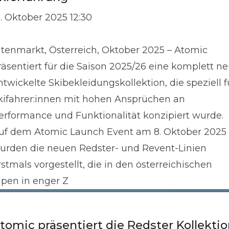
3. Oktober 2025 12:30
ltenmarkt, Österreich, Oktober 2025 – Atomic
räsentiert für die Saison 2025/26 eine komplett n
ntwickelte Skibekleidungskollektion, die speziell f
kifahrer:innen mit hohen Ansprüchen an
erformance und Funktionalität konzipiert wurde.
uf dem Atomic Launch Event am 8. Oktober 2025
urden die neuen Redster- und Revent-Linien
rstmals vorgestellt, die in den österreichischen
lpen in enger Z
tomic präsentiert die Redster Kollekti