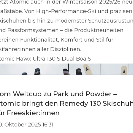
etzt Atomic auch in der Wintersaison 2025/26 neu
aßstäbe. Von High-Performance-Ski und präzisen
kischuhen bis hin zu modernster Schutzausrüstu
nd Passformsystemen – die Produktneuheiten
ereinen Funktionalität, Komfort und Stil für
kifahrer:innen aller Disziplinen.
tomic Hawx Ultra 130 S Dual Boa S
om Weltcup zu Park und Powder –
tomic bringt den Remedy 130 Skischu
ür Freeskier:innen
0. Oktober 2025 16:31