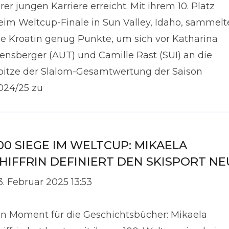
hrer jungen Karriere erreicht. Mit ihrem 10. Platz
eim Weltcup-Finale in Sun Valley, Idaho, sammelt
ie Kroatin genug Punkte, um sich vor Katharina
iensberger (AUT) und Camille Rast (SUI) an die
pitze der Slalom-Gesamtwertung der Saison
024/25 zu
00 SIEGE IM WELTCUP: MIKAELA
HIFFRIN DEFINIERT DEN SKISPORT NE
3. Februar 2025 13:53
in Moment für die Geschichtsbücher: Mikaela