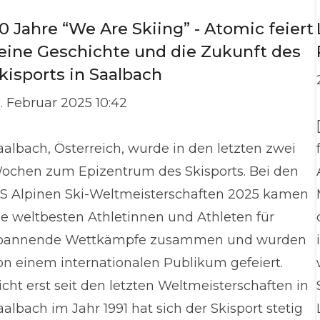
0 Jahre “We Are Skiing” - Atomic feiert
eine Geschichte und die Zukunft des
kisports in Saalbach
8. Februar 2025 10:42
aalbach, Österreich, wurde in den letzten zwei
ochen zum Epizentrum des Skisports. Bei den
IS Alpinen Ski-Weltmeisterschaften 2025 kamen
ie weltbesten Athletinnen und Athleten für
pannende Wettkämpfe zusammen und wurden
on einem internationalen Publikum gefeiert.
icht erst seit den letzten Weltmeisterschaften in
aalbach im Jahr 1991 hat sich der Skisport stetig