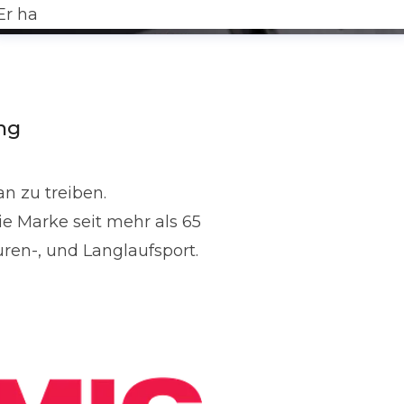
Er ha
ng
n zu treiben.
e Marke seit mehr als 65
uren-, und Langlaufsport.